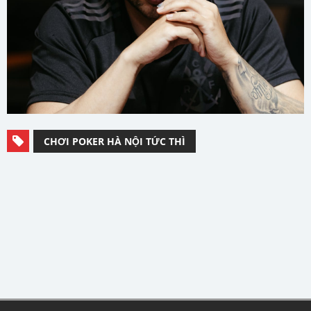
CHƠI POKER HÀ NỘI TỨC THÌ