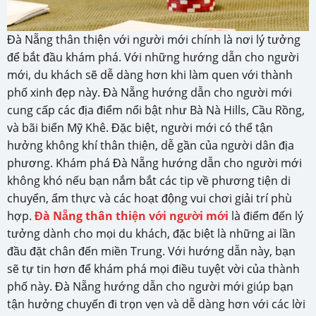
Đà Nẵng thân thiện với người mới chính là nơi lý tưởng
để bắt đầu khám phá. Với những hướng dẫn cho người
mới, du khách sẽ dễ dàng hơn khi làm quen với thành
phố xinh đẹp này. Đà Nẵng hướng dẫn cho người mới
cung cấp các địa điểm nổi bật như Bà Nà Hills, Cầu Rồng,
và bãi biển Mỹ Khê. Đặc biệt, người mới có thể tận
hưởng không khí thân thiện, dễ gần của người dân địa
phương. Khám phá Đà Nẵng hướng dẫn cho người mới
không khó nếu bạn nắm bắt các tip về phương tiện di
chuyển, ẩm thực và các hoạt động vui chơi giải trí phù
hợp.
Đà Nẵng thân thiện với người mới
là điểm đến lý
tưởng dành cho mọi du khách, đặc biệt là những ai lần
đầu đặt chân đến miền Trung. Với hướng dẫn này, bạn
sẽ tự tin hơn để khám phá mọi điều tuyệt vời của thành
phố này. Đà Nẵng hướng dẫn cho người mới giúp bạn
tận hưởng chuyến đi trọn vẹn và dễ dàng hơn với các lời