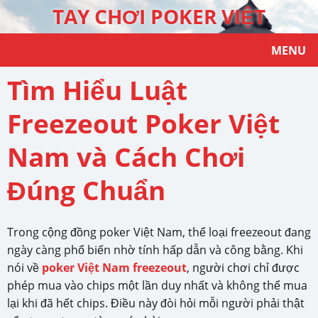
TAY CHƠI POKER VIỆT
MENU
Tìm Hiểu Luật
Freezeout Poker Việt
Nam và Cách Chơi
Đúng Chuẩn
Trong cộng đồng poker Việt Nam, thể loại freezeout đang
ngày càng phổ biến nhờ tính hấp dẫn và công bằng. Khi
nói về
poker Việt Nam freezeout
, người chơi chỉ được
phép mua vào chips một lần duy nhất và không thể mua
lại khi đã hết chips. Điều này đòi hỏi mỗi người phải thật